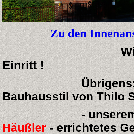
Zu den
Innenan
Wi
Einritt !
Übrigens: Das Bi
Bauhausstil von Thilo 
- unserem Ehre
Häußler
- errichtetes G