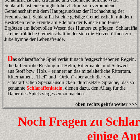
Schlaraffia ist eine inniglich-herzlich-in-sich verbundene
Gemeinschaft mit dem Hauptgrundsatz der Hochachtung der
Freundschaft. Schlaraffia ist eine geistige Gemeinschaft, mit dem
Bestreben reine Freude am Edeltum der Künste und feines
Ergötzen am liebevollen Wesen des Humors zu pflegen. Schlaraffia
ist eine fröhliche Gemeinschaft in der sich die Herzen öffnen zur
Jubelhymne der Lebensfreude.
D
as schlaraffische Spiel verläuft nach festgeschriebenen Regeln,
die farbenfrohe Rüstung mit Helm, Rittermantel und Schwert –
aus Stoff bzw. Holz – erinnert an das mittelalterliche Rittertum.
Ritternamen, „Titel“ und „Orden“ aber auch die von
schlaraffischen Spezialausdrücken durchsetzte Sprache,
das so
genannte
Schlaraffenlatein
,
dienen dazu, den Alltag für die
Dauer des Spiels vergessen zu machen.
oben rechts geht's weiter >>>
N
och Fragen zu Schlar
einige An