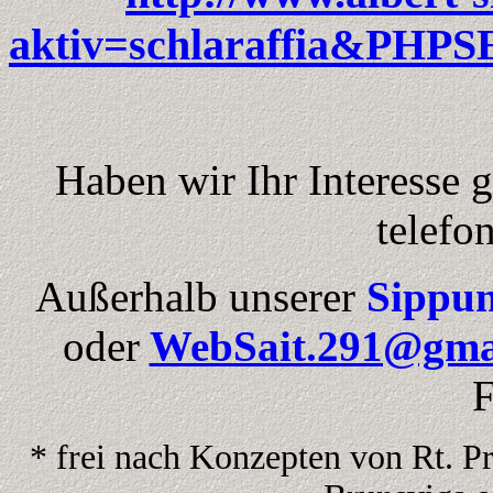
aktiv=schlaraffia&PHPS
Haben wir Ihr Interesse
telefo
Außerhalb unserer
Sippun
oder
WebSait.291@gma
F
* frei nach Konzepten von Rt. P