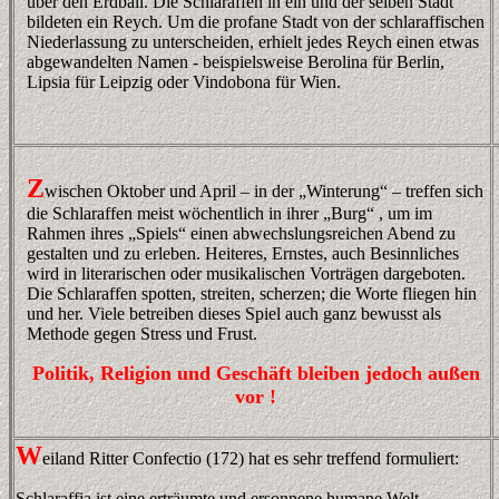
über den Erdball. Die Schlaraffen in ein und der selben Stadt
bildeten ein Reych. Um die profane Stadt von der schlaraffischen
Niederlassung zu unterscheiden, erhielt jedes Reych einen etwas
abgewandelten Namen - beispielsweise Berolina für Berlin,
Lipsia für Leipzig oder Vindobona für Wien.
Z
wischen Oktober und April – in der „Winterung“ – treffen sich
die Schlaraffen meist wöchentlich in ihrer „Burg“ , um im
Rahmen ihres „Spiels“ einen abwechslungsreichen Abend zu
gestalten und zu erleben. Heiteres, Ernstes, auch Besinnliches
wird in literarischen oder musikalischen Vorträgen dargeboten.
Die Schlaraffen spotten, streiten, scherzen; die Worte fliegen hin
und her.
Viele betreiben dieses Spiel auch ganz bewusst als
Methode gegen Stress und Frust.
Politik, Religion und Geschäft bleiben jedoch
außen
vor !
W
eiland Ritter Confectio (172) hat es sehr treffend formuliert:
Schlaraffia ist eine erträumte und ersonnene humane Welt.